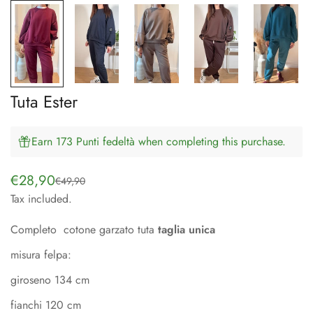
Tuta Ester
Earn 173 Punti fedeltà when completing this purchase.
€28,90
€49,90
Sale
Regular
Tax included.
price
price
Completo cotone garzato tuta
taglia unica
misura felpa:
giroseno 134 cm
fianchi 120 cm