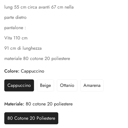
lung 55 cm circa avanti 67 cm nella
parte dietro
pantalone :
Vita 110 cm
91 cm di lunghezza
materiale 80 cotone 20 poliestere
Colore:
Cappuccino
Cappuccino
Beige
Ottanio
Amarena
Confirm your age
Are you 18 years old or older?
Materiale:
80 cotone 20 poliestere
80 Cotone 20 Poliestere
No, I'm not
Yes, I am