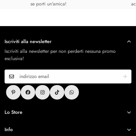
se porti un'amica!
ac
Iscriviti alla newsletter
Iscriviti alla newsletter per non perderti nessuna promo
esclusiva!
Lo Store
Antitesi Concept Store
Via Cerri 25, 54011 Aulla
Info