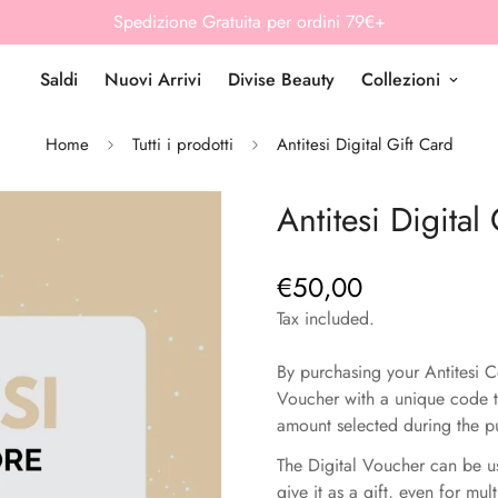
Spedizione Gratuita per ordini 79€+
Saldi
Nuovi Arrivi
Divise Beauty
Collezioni
Home
Tutti i prodotti
Antitesi Digital Gift Card
Antitesi Digital
€50,00
Regular
price
Tax included.
By purchasing your Antitesi C
Voucher with a unique code t
amount selected during the p
The Digital Voucher can be 
give it as a gift, even for mu