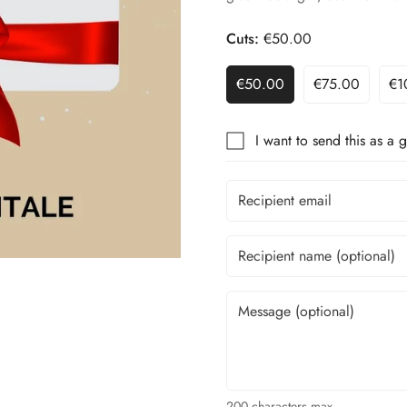
Cuts:
€50.00
€50.00
€75.00
€1
I want to send this as a g
200 characters max