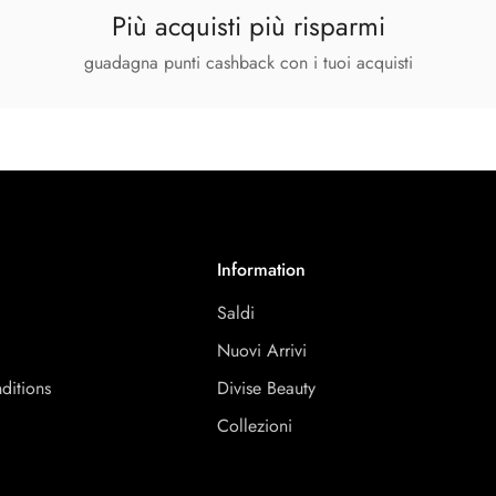
Più acquisti più risparmi
guadagna punti cashback con i tuoi acquisti
Information
Saldi
y
Nuovi Arrivi
ditions
Divise Beauty
y
Collezioni
y