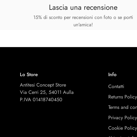
Lascia una recensione
15% di sconto per recensioni con foto o se porti
un'amica!
Lo Store
Info
Antitesi Concept Store
Contatti
Via Cerri 25, 54011 Aulla
Returns Polic
P.IVA 01418740450
Terms and con
Privacy Polic
Cookie Polic