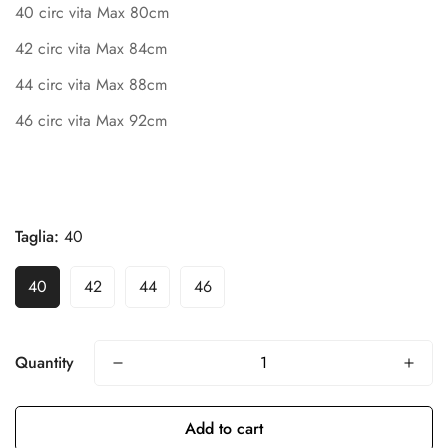
40 circ vita Max 80cm
42 circ vita Max 84cm
44 circ vita Max 88cm
46 circ vita Max 92cm
Taglia:
40
Confirm your age
40
42
44
46
Are you 18 years old or older?
No, I'm not
Yes, I am
Quantity
Add to cart