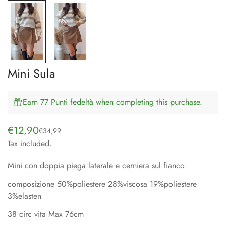
Mini Sula
Earn 77 Punti fedeltà when completing this purchase.
€12,90
€34,99
Sale
Regular
Tax included.
price
price
Mini con doppia piega laterale e cerniera sul fianco
composizione 50%poliestere 28%viscosa 19%poliestere
3%elasten
38 circ vita Max 76cm