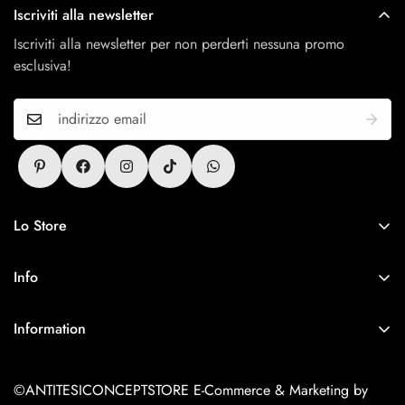
Iscriviti alla newsletter
Iscriviti alla newsletter per non perderti nessuna promo
esclusiva!
Lo Store
Antitesi Concept Store
Via Cerri 25, 54011 Aulla
Info
P.IVA 01418740450
Contatti
Information
Returns Policy
Saldi
Terms and conditions
©ANTITESICONCEPTSTORE E-Commerce & Marketing by
Nuovi Arrivi
Privacy Policy