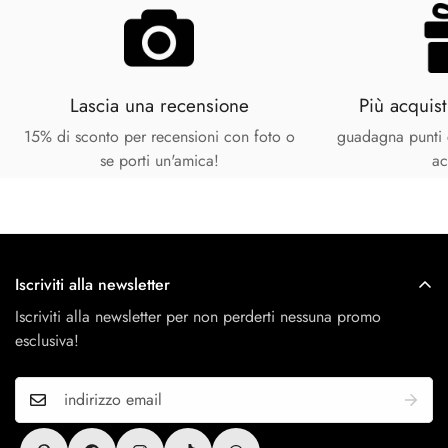
Una volta verificato quanto sopra, Antitesi Concept
Paga il tuo ordine in 3 rate senza interessi con Klarna
Store provvederà a rimborsare l'importo dei prodotti entro un
Pagamento con Paypal
termine massimo di
14 giorni
.
Paga in modo sicuro e veloce con il tuo account paypal
senza costi aggiuntivi.
Lascia una recensione
Più acquist
15% di sconto per recensioni con foto o
guadagna punti 
se porti un'amica!
ac
Iscriviti alla newsletter
Iscriviti alla newsletter per non perderti nessuna promo
esclusiva!