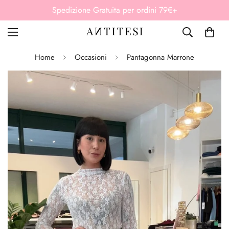
i 79€+
Paga in 3 rate senza interessi Klarn
Home
Occasioni
Pantagonna Marrone