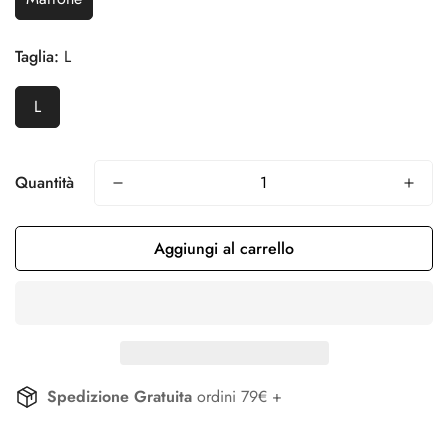
Taglia:
L
L
Confirm your age
Quantità
Are you 18 years old or older?
Aggiungi al carrello
No, I'm not
Yes, I am
Spedizione Gratuita
ordini 79€ +