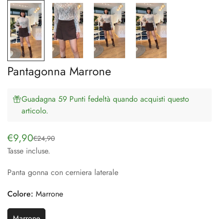
Pantagonna Marrone
Guadagna 59 Punti fedeltà quando acquisti questo
articolo.
€9,90
€24,90
Prezzo
Prezzo
Tasse incluse.
di
regolare
vendita
Panta gonna con cerniera laterale
Colore:
Marrone
Marrone