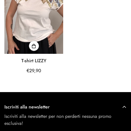
Confirm your age
Are you 18 years old or older?
T-shirt LIZZY
Prezzo
€29,90
No, I'm not
Yes, I am
regolare
Iscriviti alla newsletter
Iscriviti alla newsletter per non perderti nessuna promo
esclusiva!