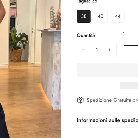
Taglia:
38
38
40
44
Quantità
Spedizione Gratuita
or
Informazioni sulle spediz
Ricevi i tuoi prodotti in 24/