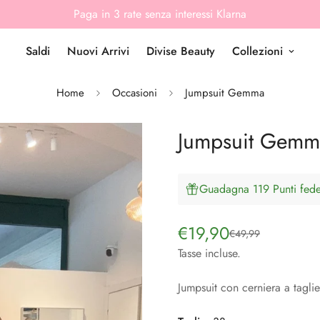
Paga in 3 rate senza interessi Klarna
Saldi
Nuovi Arrivi
Divise Beauty
Collezioni
Home
Occasioni
Jumpsuit Gemma
Jumpsuit Gemm
Guadagna 119 Punti fedel
€19,90
€49,99
Prezzo
Prezzo
di
regolare
Tasse incluse.
vendita
Jumpsuit con cerniera a tagli