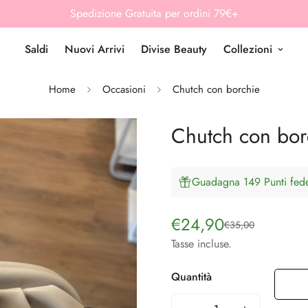
Spedizione Gratuita per ordini 79€+
Saldi
Nuovi Arrivi
Divise Beauty
Collezioni
Home
Occasioni
Chutch con borchie
Chutch con bor
Guadagna 149 Punti fedel
€24,90
€35,00
Prezzo
Prezzo
di
regolare
Tasse incluse.
vendita
Quantità