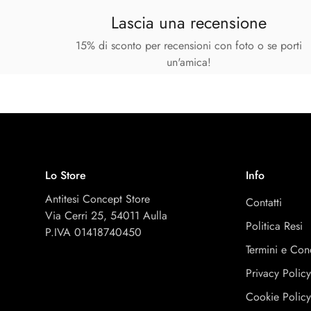
Lascia una recensione
15% di sconto per recensioni con foto o se porti
un'amica!
Lo Store
Info
Antitesi Concept Store
Contatti
Via Cerri 25, 54011 Aulla
Politica Resi
P.IVA 01418740450
Termini e Con
Privacy Polic
Cookie Polic