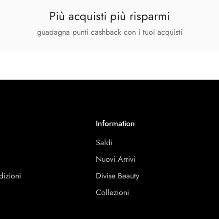
Più acquisti più risparmi
guadagna punti cashback con i tuoi acquisti
Information
Saldi
Nuovi Arrivi
dizioni
Divise Beauty
y
Collezioni
y