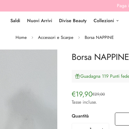
Paga in 3 rate senza interessi Klarna
Saldi
Nuovi Arrivi
Divise Beauty
Collezioni
Home
Accessori e Scarpe
Borsa NAPPINE
Borsa NAPPIN
Guadagna 119 Punti fedel
€19,90
€29,00
Prezzo
Prezzo
di
regolare
Tasse incluse.
vendita
Quantità