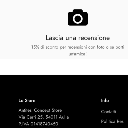
Lascia una recensione
15% di sconto per recensioni con foto o se porti
un'amica!
Lo Store
Info
Antitesi Concept Store
Contatti
Via Cerri 25, 54011 Aulla
Politica Resi
P.IVA 01418740450