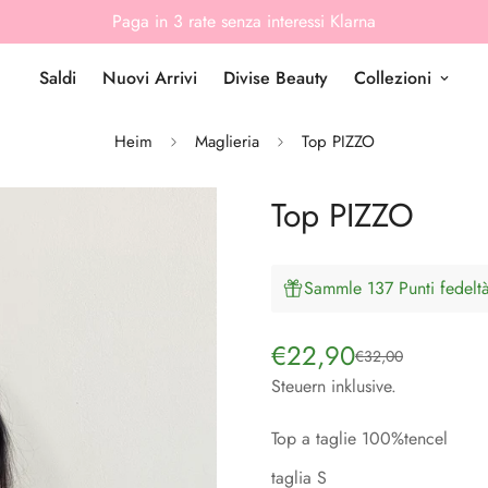
Paga in 3 rate senza interessi Klarna
Saldi
Nuovi Arrivi
Divise Beauty
Collezioni
Heim
Maglieria
Top PIZZO
Top PIZZO
Sammle 137 Punti fedeltà
€22,90
€32,00
Verkaufspreis
Regulärer
Preis
Steuern inklusive.
Top a taglie 100%tencel
taglia S