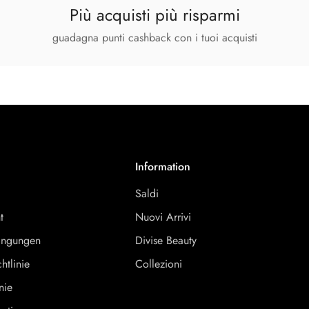
Più acquisti più risparmi
guadagna punti cashback con i tuoi acquisti
Information
Saldi
t
Nuovi Arrivi
ingungen
Divise Beauty
htlinie
Collezioni
nie