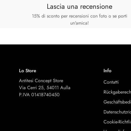
Lascia una recensione
15% di sconto per recensioni con foto o se porti
un'amica!
Lo Store
Info
Antitesi Concept Store
Contatti
Via Cerri 25, 54011 Aulla
Rückgaberech
P.IVA 01418740450
Geschäftsbed
Datenschutzric
Cookie-Richtli