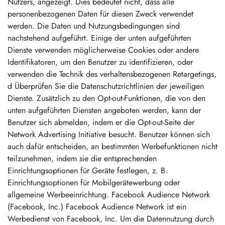
Confirm your age
Are you 18 years old or older?
No, I'm not
Yes, I am