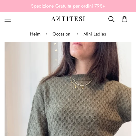
rdini 79€+
Paga in 3 rate senza interessi 
Heim
Occasioni
Mini Ladies