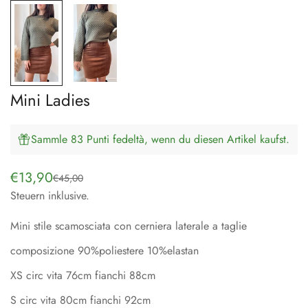
Mini Ladies
Sammle 83 Punti fedeltà, wenn du diesen Artikel kaufst.
€13,90
€45,00
Verkaufspreis
Regulärer
Steuern inklusive.
Preis
Mini stile scamosciata con cerniera laterale a taglie
composizione 90%poliestere 10%elastan
XS circ vita 76cm fianchi 88cm
S circ vita 80cm fianchi 92cm