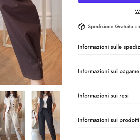
We
Spedizione Gratuita
or
Informazioni sulle spediz
Ricevi i tuoi prodotti in 24/
Informazioni sui pagame
Per ordini effettuati prima de
Confirm your age
Per ordini effettuati dopo le 
Pagamento con Carta
Le spese di spedizione hanno
Informazioni sui resi
Are you 18 years old or older?
Accettiamo tutti i tipi di Ca
Scalapay mentre sono gratuite
sono sicuri e crittografati, n
Scegliendo di pagare alla co
Il cliente ha diritto di richied
carta (neanche noi).
No, I'm not
Yes, I am
prodotti.
Informazioni sui prodott
Pagamento alla Consegna
La spedizione di reso è
a car
Scegliendo il pagamento alla
I prodotti contrassegnati con l