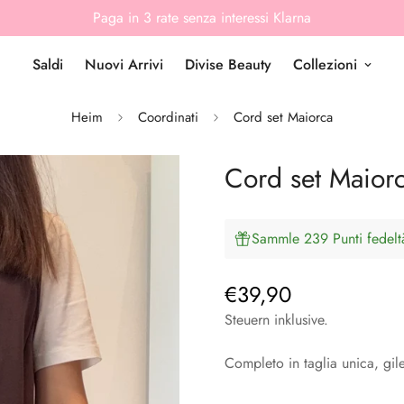
Paga in 3 rate senza interessi Klarna
Saldi
Nuovi Arrivi
Divise Beauty
Collezioni
Heim
Coordinati
Cord set Maiorca
Cord set Maior
Sammle 239 Punti fedeltà
€39,90
Regulärer
Preis
Steuern inklusive.
Completo in taglia unica, gil