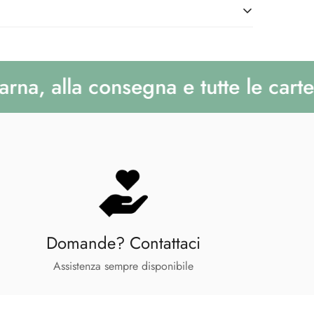
ario contattare il nostro servizio
clienti whatsapp
al
nti al corriere. Ricorda di preparare l'importo esatto
ase alla produzione) dal momento dell'ordine, a
ere non da resto.
onta consegna spediti in 24/48h. Se all'interno del tuo
to in preordine, riceverai l'intera spedizione nei
ita
 qui
integra
, nella
confezione originale
,
completa
in
enza interessi con Klarna
, alla consegna e tutte le carte
erce in saldo.
opra, Antitesi Concept Store provvederà a rimborsare
con il tuo account paypal senza costi aggiuntivi.
 un termine massimo di
14 giorni
.
Domande? Contattaci
Assistenza sempre disponibile