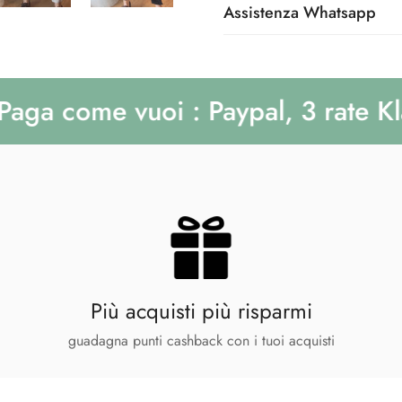
Per effettuare il reso è necess
pagherai direttamente in conta
e i 10 giorni lavorativi (in b
Assistenza Whatsapp
3773209152
dell'ordine in quanto il corri
differenza dei prodotti in pr
ordine vi è un prodotto lavora
La merce dovrà essere restitu
Assistenza Whatsapp :
Clicca
Pagamento con Klarna
tempi previsti dal preordine.
tutte le sue parti.
Paga il tuo ordine in 3 rate s
a come vuoi : Paypal, 3 rate Klarna
Non si effettuano resi su m
Pagamento con Paypal
Una volta verificato quanto s
Paga in modo sicuro e veloce 
l'importo dei prodotti entro
Più acquisti più risparmi
guadagna punti cashback con i tuoi acquisti