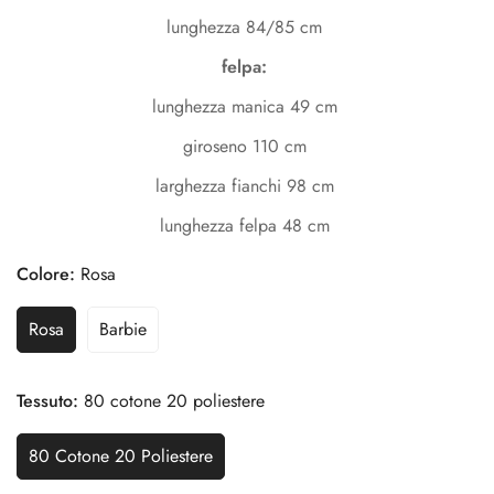
lunghezza 84/85 cm
felpa:
lunghezza manica 49 cm
giroseno 110 cm
larghezza fianchi 98 cm
lunghezza felpa 48 cm
Colore:
Rosa
Rosa
Barbie
Confirm your age
Are you 18 years old or older?
Tessuto:
80 cotone 20 poliestere
80 Cotone 20 Poliestere
No, I'm not
Yes, I am