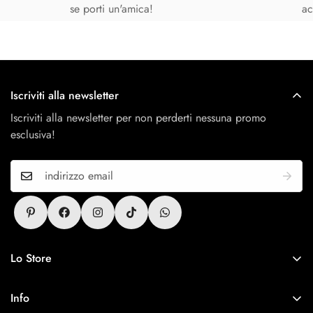
se porti un'amica!
ac
Iscriviti alla newsletter
Iscriviti alla newsletter per non perderti nessuna promo
esclusiva!
Lo Store
Antitesi Concept Store
Via Cerri 25, 54011 Aulla
Info