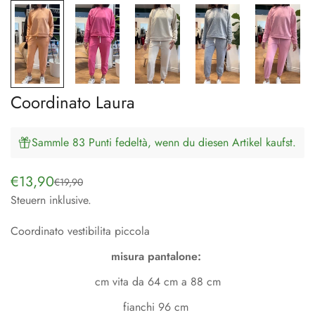
Coordinato Laura
Sammle 83 Punti fedeltà, wenn du diesen Artikel kaufst.
€13,90
€19,90
Verkaufspreis
Regulärer
Steuern inklusive.
Preis
Coordinato vestibilita piccola
misura pantalone:
cm vita da 64 cm a 88 cm
fianchi 96 cm