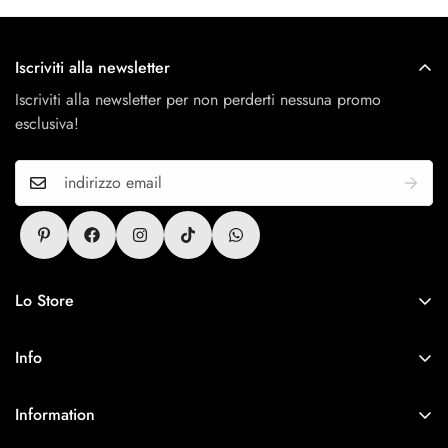
Iscriviti alla newsletter
Iscriviti alla newsletter per non perderti nessuna promo
esclusiva!
Lo Store
Antitesi Concept Store
Via Cerri 25, 54011 Aulla
Info
P.IVA 01418740450
Contatti
Information
Rückgaberecht