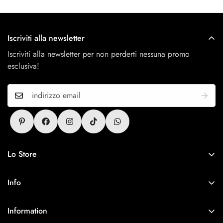
Iscriviti alla newsletter
Iscriviti alla newsletter per non perderti nessuna promo
esclusiva!
Lo Store
Antitesi Concept Store
Via Cerri 25, 54011 Aulla
Info
P.IVA 01418740450
Contatti
Information
Politica Resi