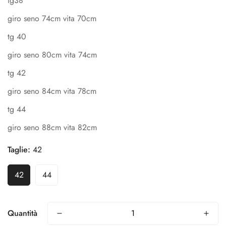
tg38
giro seno 74cm vita 70cm
tg 40
giro seno 80cm vita 74cm
tg 42
giro seno 84cm vita 78cm
tg 44
giro seno 88cm vita 82cm
Confirm your age
Taglie:
42
Are you 18 years old or older?
42
44
No, I'm not
Yes, I am
Quantità