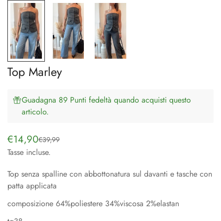
Top Marley
Guadagna 89 Punti fedeltà quando acquisti questo
articolo.
€14,90
€39,99
Prezzo
Prezzo
Tasse incluse.
di
regolare
vendita
Top senza spalline con abbottonatura sul davanti e tasche con
patta applicata
composizione 64%poliestere 34%viscosa 2%elastan