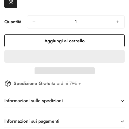
38
Quantità
Aggiungi al carrello
Spedizione Gratuita
ordini 79€ +
Informazioni sulle spedizioni
Ricevi i tuoi prodotti in 24/48H
Informazioni sui pagamenti
Per ordini effettuati prima delle 12 è prevista partenza in