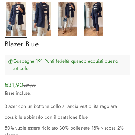
Blazer Blue
Guadagna 191 Punti fedeltà quando acquisti questo
articolo.
€31,90
€39,99
Prezzo
Prezzo
Tasse incluse.
di
regolare
vendita
Blazer con un bottone collo a lancia vestibilita regolare
possibile abbinarlo con il pantalone Blue
50% vuole essere riciclato 30% poliestere 18% viscosa 2%