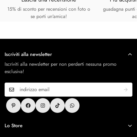
15% di sconto per recensioni con foto o
guadagna punti 
se porti un'amica!
ac
Iscriviti alla newsletter
Iscriviti alla newsletter per non perderti nessuna promo
esclusiva!
Lo Store
Antitesi Concept Store